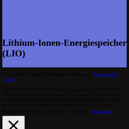
Lithium-Ionen-Energiespeicher
(LIO)
© 2026 chR-Training. Built using WordPress and
EmpowerWP
Theme
.
Um unsere Webseite für Sie optimal zu gestalten und fortlaufend
verbessern zu können, verwenden wir Cookies. Durch die weitere
Nutzung der Webseite stimmen Sie der Verwendung von Cookies
zu. Weitere Informationen zu Cookies erhalten Sie in unserer
Datenschutzerklärung.
Akzeptieren
Ablehnen
Weiterlesen