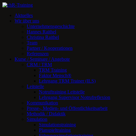
Zum
Inhalt
Aktuelles
springen
Wir über uns
Unternehmensgeschichte
Hannes Raithel
Christina Raithel
Team
Partner / Kooperationen
Referenzen
Kurse / Seminare / Angebote
CRM / TRM
TRM Training
Faktor Mensch®
Lehrgang TRM Trainer (ILS)
Leitstelle
Notruftraining Leitstelle
Lehrgang Supervisor Notrufreflexion
Kommunikation
Presse-, Medien- und Öffentlichkeitsarbeit
Methodik / Didaktik
Simulation
Simulationstraining
Planspieltraining
Führungssimulationstraining