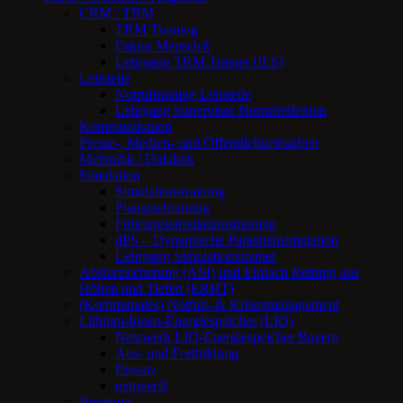
CRM / TRM
TRM Training
Faktor Mensch®
Lehrgang TRM Trainer (ILS)
Leitstelle
Notruftraining Leitstelle
Lehrgang Supervisor Notrufreflexion
Kommunikation
Presse-, Medien- und Öffentlichkeitsarbeit
Methodik / Didaktik
Simulation
Simulationstraining
Planspieltraining
Führungssimulationstraining
dPS – Dynamische Patientensimulation
Lehrgang Simulationstrainer
Absturzsicherung (ASI) und Einfach Rettung aus
Höhen und Tiefen (ERHT)
(Kommunales) Notfall- & Krisenmanagement
Lithium-Ionen-Energiespeicher (LIO)
Netzwerk LIO-Energiespeicher Bayern
Aus- und Fortbildung
Einsatz
extover®
Beratung