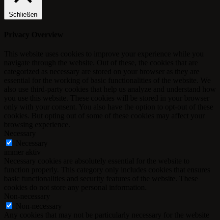
Schließen
Privacy Overview
This website uses cookies to improve your experience while you
navigate through the website. Out of these, the cookies that are
categorized as necessary are stored on your browser as they are
essential for the working of basic functionalities of the website. We
also use third-party cookies that help us analyze and understand how
you use this website. These cookies will be stored in your browser
only with your consent. You also have the option to opt-out of these
cookies. But opting out of some of these cookies may affect your
browsing experience.
Necessary
Necessary
immer aktiv
Necessary cookies are absolutely essential for the website to
function properly. This category only includes cookies that ensures
basic functionalities and security features of the website. These
cookies do not store any personal information.
Non-necessary
Non-necessary
Any cookies that may not be particularly necessary for the website