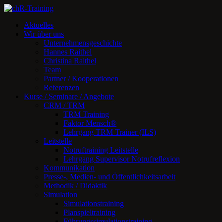
Zum
Inhalt
Aktuelles
springen
Wir über uns
Unternehmensgeschichte
Hannes Raithel
Christina Raithel
Team
Partner / Kooperationen
Referenzen
Kurse / Seminare / Angebote
CRM / TRM
TRM Training
Faktor Mensch®
Lehrgang TRM Trainer (ILS)
Leitstelle
Notruftraining Leitstelle
Lehrgang Supervisor Notrufreflexion
Kommunikation
Presse-, Medien- und Öffentlichkeitsarbeit
Methodik / Didaktik
Simulation
Simulationstraining
Planspieltraining
Führungssimulationstraining