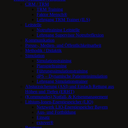
CRM / TRM
TRM Training
Faktor Mensch®
Lehrgang TRM Trainer (ILS)
Leitstelle
Notruftraining Leitstelle
Lehrgang Supervisor Notrufreflexion
Kommunikation
Presse-, Medien- und Öffentlichkeitsarbeit
Methodik / Didaktik
Simulation
Simulationstraining
Planspieltraining
Führungssimulationstraining
dPS – Dynamische Patientensimulation
Lehrgang Simulationstrainer
Absturzsicherung (ASI) und Einfach Rettung aus
Höhen und Tiefen (ERHT)
(Kommunales) Notfall- & Krisenmanagement
Lithium-Ionen-Energiespeicher (LIO)
Netzwerk LIO-Energiespeicher Bayern
Aus- und Fortbildung
Einsatz
extover®
Beratung