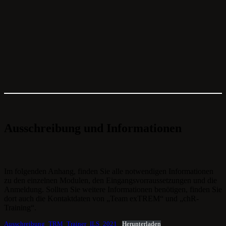
Ausschreibung und Informationen
Im folgenden Anhang, finden Sie alle notwendigen Informationen
zu den einzelnen Modulen, den Eingangsvorraussetzungen und die
Anmeldung. Sollten Sie weitere Informationen benötigen, finden Sie
dort auch die Kontaktdaten von „Team exTREM“ und „chR-
Training“.
Ausschreibung_TRM_Trainer_ILS_2021
Herunterladen