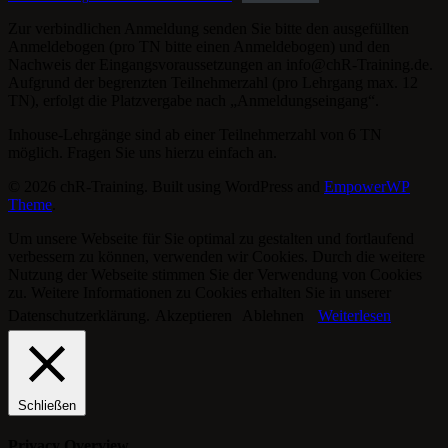
Zur verbindlichen Anmeldung senden Sie bitte den ausgefüllten
Anmeldebogen (pro TN bitte einen Anmeldebogen) und den
Nachweis der Eingangsvoraussetzungen an info@chR-Training.de.
Aufgrund der begrenzten Teilnehmerzahl (pro Lehrgang max. 12
TN), erfolgt die Platzvergabe nach „Anmeldungseingang“.
Inhouse-Lehrgänge sind ab einer Teilnehmerzahl von 6 TN
möglich. Fragen Sie uns hierzu einfach an.
© 2026 chR-Training. Built using WordPress and
EmpowerWP
Theme
.
Um unsere Webseite für Sie optimal zu gestalten und fortlaufend
verbessern zu können, verwenden wir Cookies. Durch die weitere
Nutzung der Webseite stimmen Sie der Verwendung von Cookies
zu. Weitere Informationen zu Cookies erhalten Sie in unserer
Datenschutzerklärung.
Akzeptieren
Ablehnen
Weiterlesen
Schließen
Privacy Overview