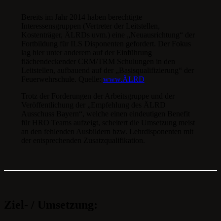
Bereits im Jahr 2014 haben berechtigte
Interessensgruppen (Vertreter der Leitstellen,
Kostenträger, ÄLRDs uvm.) eine „Neuausrichtung“ der
Fortbildung für ILS Disponenten gefordert. Der Fokus
lag hier unter anderem auf der Einführung
flächendeckender CRM/TRM Schulungen in den
Leitstellen, aufbauend auf der „Basisqualifizierung“ der
Feuerwehrschule. Quelle:
www.ÄLRD
Trotz der Forderungen der Arbeitsgruppe und der
Veröffentlichung der „Empfehlung des ÄLRD
Ausschuss Bayern“, welche einen eindeutigen Benefit
für HRO Teams aufzeigt, scheitert die Umsetzung meist
an den fehlenden Ausbildern bzw. Lehrdisponenten mit
der entsprechenden Zusatzqualifikation.
Ziel- / Umsetzung: