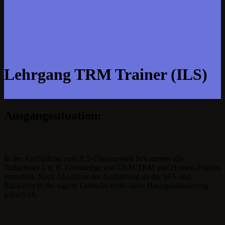
Lehrgang TRM Trainer (ILS)
Ausgangssituation:
In der Ausbildung zum ILS-Disponenten bekommen alle
Teilnehmer i. d. R. Grundzüge von CRM/TRM und Human-Faktors
vermittelt. Nach Abschluss der Ausbildung an der SFS und
Rückkehr in die eigene Leitstelle endet diese Basisqualifizierung
jedoch oft.