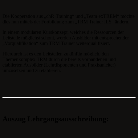
Die Kooperation aus „chR-Training“ und „Team-exTREM“ möchte
dies nun mittels der Fortbildung zum „TRM Trainer ILS“ ändern.
In einem modularen Kurskonzept, welches die Ressourcen der
Leitstelle möglichst schont, werden Ausbilder mit entsprechender
„Vorqualifikation“ zum TRM Trainer weiterqualifiziert.
Hierdurch ist es den Leitstellen zukünftig möglich, den
Themenkomplex TRM durch die bereits vorhandenen und
etablierten Ausbilder (Lehrdisponenten und Praxisanleiter)
umzusetzen und zu etablieren.
Auszug Lehrgangsausschreibung: